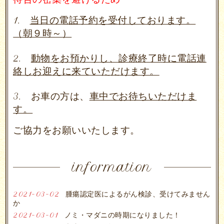
1.
当日の電話予約
を受付しております。
（朝９時～）
2.
動物
を
お預かり
し、診療終了時に
電話連
絡しお迎え
に来ていただけます。
3. お車の方は、
車中でお待ちいただけま
す。
ご協力をお願いいたします。
information
2021-03-02
腫瘍認定医によるがん検診、受けてみません
か
2021-03-01
ノミ・マダニの時期になりました！