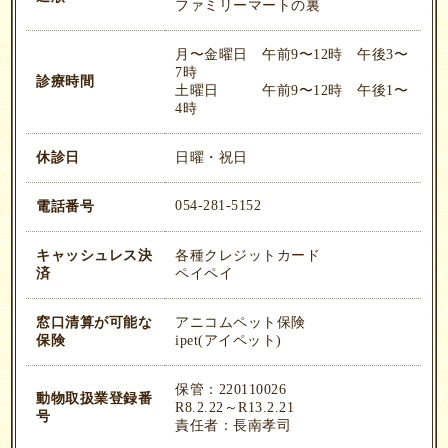
ファミリーマートの裏
月〜金曜日 午前9〜12時 午後3〜
7時
診療時間
土曜日 午前9〜12時 午後1〜
4時
休診日
日曜・祝日
054-281-5152
電話番号
キャッシュレス決
各種クレジットカード
済
ペイペイ
窓口清算が可能な
アニコムペット保険
保険
ipet(アイペット)
保管：220110026
動物取扱業登録番
R8.2.22～R13.2.21
号
責任者：長南孝司