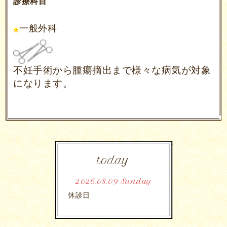
診療科目
一般外科
不妊手術から腫瘍摘出まで様々な病気が対象
に
なります。
today
2026.08.09 Sunday
休診日